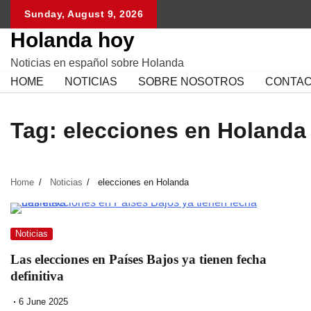
Skip
Sunday, August 9, 2026
to
Holanda hoy
content
Noticias en español sobre Holanda
HOME
NOTICIAS
SOBRE NOSOTROS
CONTA
Tag:
elecciones en Holanda
Home
Noticias
elecciones en Holanda
Noticias
Las elecciones en Países Bajos ya tienen fecha
definitiva
6 June 2025