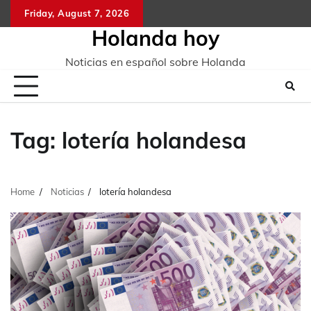
Skip
Friday, August 7, 2026
to
Holanda hoy
content
Noticias en español sobre Holanda
Tag:
lotería holandesa
Home
Noticias
lotería holandesa