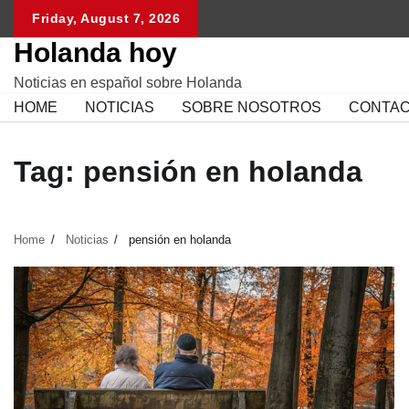
Skip
Friday, August 7, 2026
to
Holanda hoy
content
Noticias en español sobre Holanda
HOME
NOTICIAS
SOBRE NOSOTROS
CONTA
Tag:
pensión en holanda
Home
Noticias
pensión en holanda