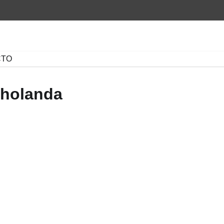
CTO
 holanda