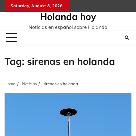
Skip
Saturday, August 8, 2026
to
Holanda hoy
content
Noticias en español sobre Holanda
Tag:
sirenas en holanda
Home
Noticias
sirenas en holanda