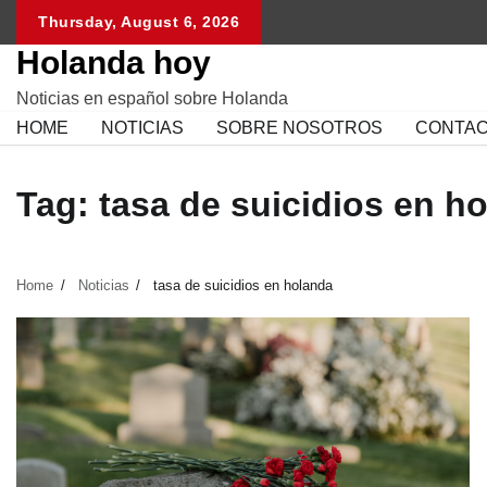
Skip
Thursday, August 6, 2026
to
Holanda hoy
content
Noticias en español sobre Holanda
HOME
NOTICIAS
SOBRE NOSOTROS
CONTA
Tag:
tasa de suicidios en h
Home
Noticias
tasa de suicidios en holanda