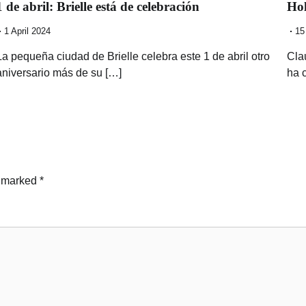
1 de abril: Brielle está de celebración
Hol
1 April 2024
15
La pequeña ciudad de Brielle celebra este 1 de abril otro
Cla
aniversario más de su […]
ha 
e marked
*