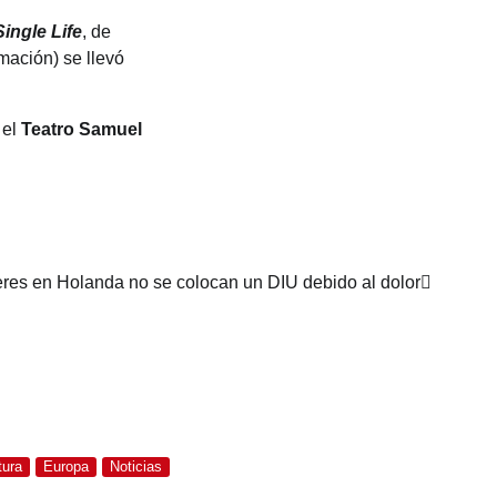
Single Life
, de
mación) se llevó
 el
Teatro Samuel
eres en Holanda no se colocan un DIU debido al dolor
tura
Europa
Noticias