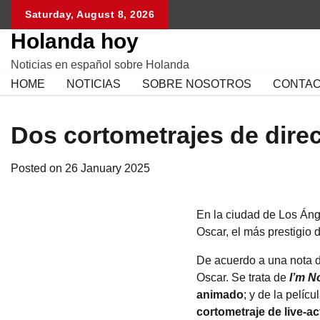
Skip
Saturday, August 8, 2026
to
Holanda hoy
content
Noticias en español sobre Holanda
HOME
NOTICIAS
SOBRE NOSOTROS
CONTA
Dos cortometrajes de dire
Posted on
26 January 2025
En la ciudad de Los Áng
Oscar, el más prestigio 
De acuerdo a una nota d
Oscar. Se trata de
I’m N
animado
; y de la pelíc
cortometraje de live-ac