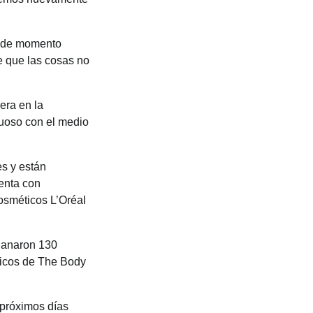
n de momento
e que las cosas no
era en la
tuoso con el medio
s y están
uenta con
cosméticos L’Oréal
 ganaron 130
ticos de The Body
 próximos días