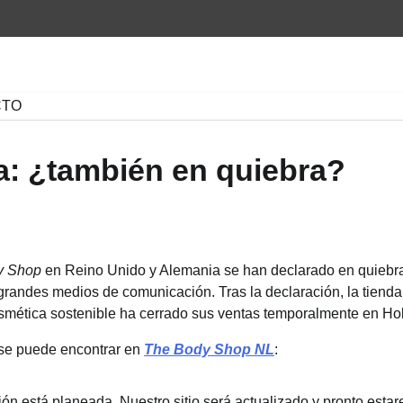
CTO
: ¿también en quiebra?
y Shop
en Reino Unido y Alemania se han declarado en quiebra 
 grandes medios de comunicación. Tras la declaración, la tienda
smética sostenible ha cerrado sus ventas temporalmente en Ho
 se puede encontrar en
The Body Shop NL
:
ión está planeada. Nuestro sitio será actualizado y pronto es