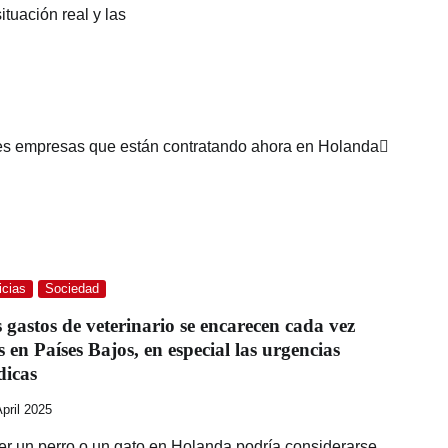
tuación real y las
es empresas que están contratando ahora en Holanda
icias
Sociedad
 gastos de veterinario se encarecen cada vez
 en Países Bajos, en especial las urgencias
dicas
April 2025
er un perro o un gato en Holanda podría considerarse