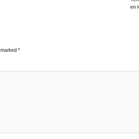
en 
e marked
*