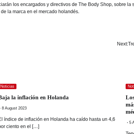
arán los encargados y directivos de The Body Shop, sobre la si
s de la marca en el mercado holandés.
Next:
Tr
Noticias
Not
Baja la inflación en Holanda
Los
más
8 August 2023
mé
El índice de inflación en Holanda ha caído hasta un 4,6
5 
por ciento en el […]
Ten