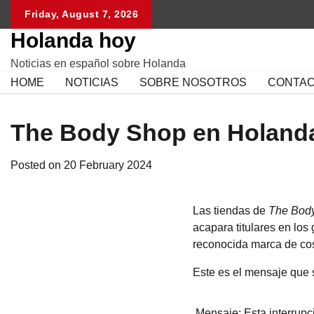
Skip
Friday, August 7, 2026
to
Holanda hoy
content
Noticias en español sobre Holanda
HOME
NOTICIAS
SOBRE NOSOTROS
CONTA
The Body Shop en Holanda
Posted on
20 February 2024
Las tiendas de
The Bod
acapara titulares en los
reconocida marca de co
Este es el mensaje que
Mensaje: Esta interrupc