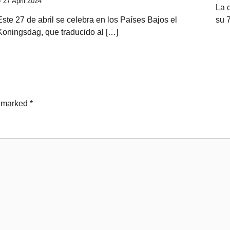
27 April 2024
La 
Este 27 de abril se celebra en los Países Bajos el
su 
Koningsdag, que traducido al […]
e marked
*