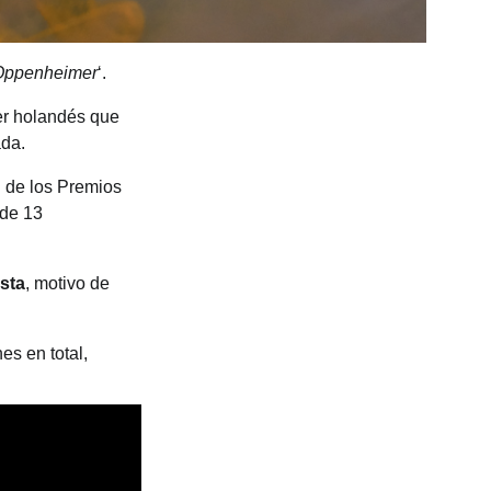
Oppenheimer
‘.
er holandés que
ada.
n de los Premios
 de 13
sta
, motivo de
es en total,