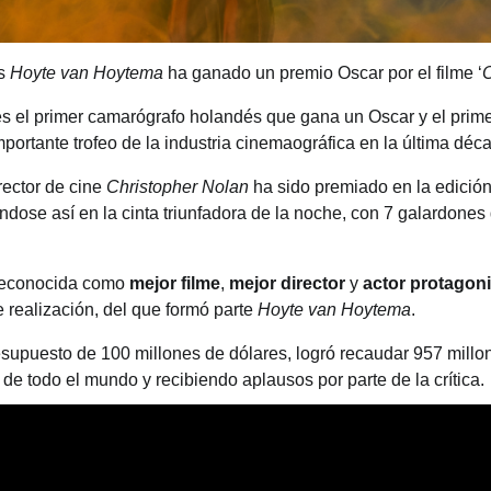
és
Hoyte van Hoytema
ha ganado un premio Oscar por el filme ‘
 es el primer camarógrafo holandés que gana un Oscar y el prim
mportante trofeo de la industria cinemaográfica en la última déc
irector de cine
Christopher Nolan
ha sido premiado en la edició
ndose así en la cinta triunfadora de la noche, con 7 galardones
 reconocida como
mejor filme
,
mejor director
y
actor protagoni
e realización, del que formó parte
Hoyte van Hoytema
.
esupuesto de 100 millones de dólares, logró recaudar 957 millon
 de todo el mundo y recibiendo aplausos por parte de la crítica.