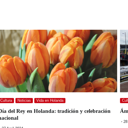
Cultura
Noticias
Vida en Holanda
Cul
Día del Rey en Holanda: tradición y celebración
Áms
nacional
28