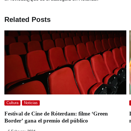
Post
navigation
Related Posts
Cultura
Noticias
Festival de Cine de Róterdam: filme ‘Green
Border’ gana el premio del público