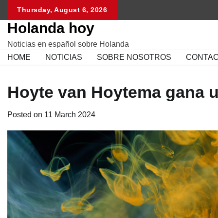
Skip
Thursday, August 6, 2026
to
Holanda hoy
content
Noticias en español sobre Holanda
HOME
NOTICIAS
SOBRE NOSOTROS
CONTA
Hoyte van Hoytema gana un
Posted on
11 March 2024