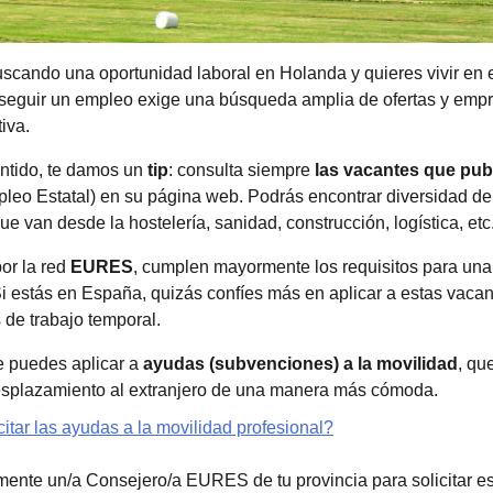
uscando una oportunidad laboral en Holanda y quieres vivir en 
onseguir un empleo exige una búsqueda amplia de ofertas y emp
iva.
ntido, te damos un
tip
: consulta siempre
las vacantes que pub
leo Estatal) en su página web. Podrás encontrar diversidad de 
ue van desde la hostelería, sanidad, construcción, logística, etc
por la red
EURES
, cumplen mayormente los requisitos para un
Si estás en España, quizás confíes más en aplicar a estas vaca
de trabajo temporal.
 puedes aplicar a
ayudas (subvenciones) a la movilidad
, qu
desplazamiento al extranjero de una manera más cómoda.
itar las ayudas a la movilidad profesional?
mente un/a Consejero/a EURES de tu provincia para solicitar es