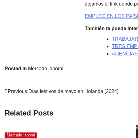
dejamos el link donde po
EMPLEO EN LOS PAÍS
También te puede inter
TRABAJAR
TRES EMP
AGENCIAS
Posted in
Mercado laboral
Post
Previous:
Días festivos de mayo en Holanda (2024)
navigation
Related Posts
Mercado laboral