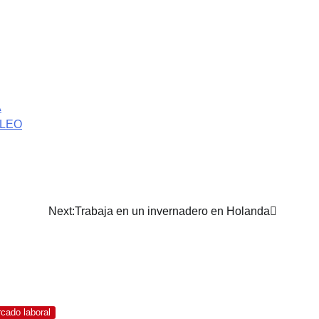
A
PLEO
Next:
Trabaja en un invernadero en Holanda
cado laboral